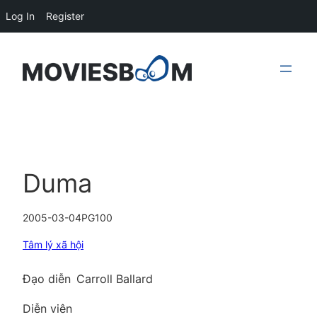
Log In
Register
Skip
to
content
Duma
2005-03-04
PG
100
Tâm lý xã hội
Đạo diễn
Carroll Ballard
Diễn viên