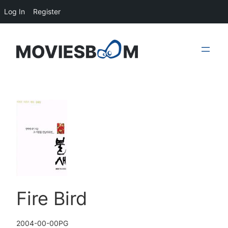
Log In
Register
Skip
to
content
Fire Bird
2004-00-00
PG