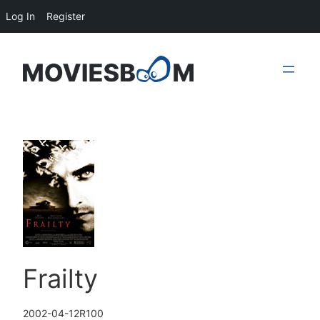
Log In
Register
Skip
to
content
Frailty
2002-04-12
R
100