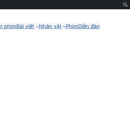
ận phim
Bài viết
Nhân vật
Phim
Diễn đàn