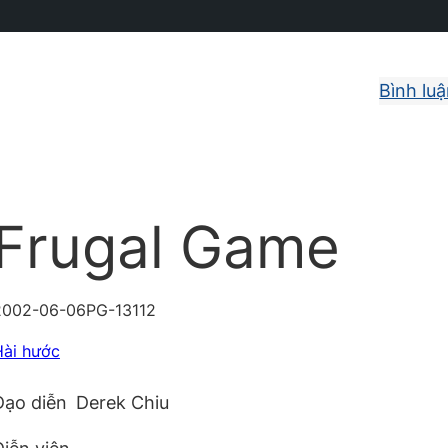
Bình lu
Frugal Game
2002-06-06
PG-13
112
Hài hước
Đạo diễn
Derek Chiu