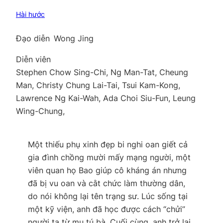
Hài hước
Đạo diễn
Wong Jing
Diễn viên
Stephen Chow Sing-Chi, Ng Man-Tat, Cheung
Man, Christy Chung Lai-Tai, Tsui Kam-Kong,
Lawrence Ng Kai-Wah, Ada Choi Siu-Fun, Leung
Wing-Chung,
Một thiếu phụ xinh đẹp bi nghi oan giết cả
gia đình chồng mười mấy mạng người, một
viên quan họ Bao giúp cô kháng án nhưng
đã bị vu oan và cằt chức làm thường dân,
do nói không lại tên trạng sư. Lúc sống tại
một kỹ viện, anh đã học được cách “chửi”
người ta từ mụ tú bà. Cuối cùng, anh trở lại