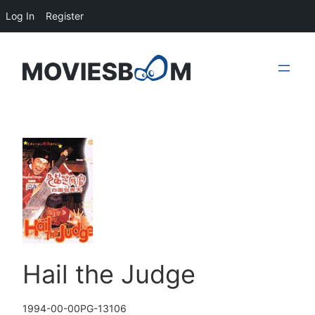
Log In
Register
Skip
to
content
Hail the Judge
1994-00-00
PG-13
106