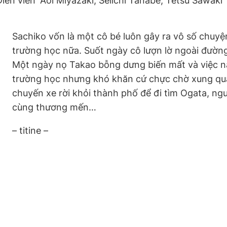
Diễn viên
Aoi Miyazaki, Seiichi Tanabe, Tetsu Sawaki
Sachiko vốn là một cô bé luôn gây ra vô số chuyện
trường học nữa. Suốt ngày cô lượn lờ ngoài đườn
Một ngày nọ Takao bỗng dưng biến mất và việc nà
trường học nhưng khó khăn cứ chực chờ xung qu
chuyến xe rời khỏi thành phố để đi tìm Ogata, ngư
cùng thương mến…
– titine –