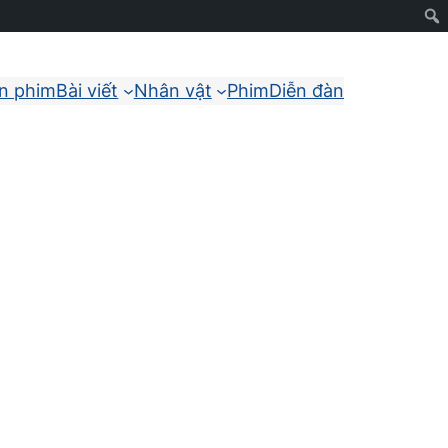
ận phim
Bài viết
Nhân vật
Phim
Diễn đàn