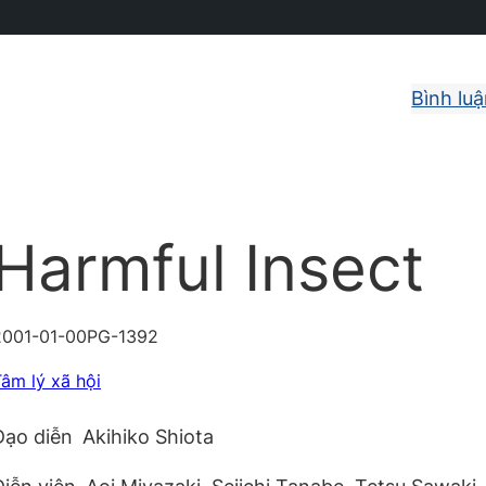
Bình lu
Harmful Insect
2001-01-00
PG-13
92
âm lý xã hội
Đạo diễn
Akihiko Shiota