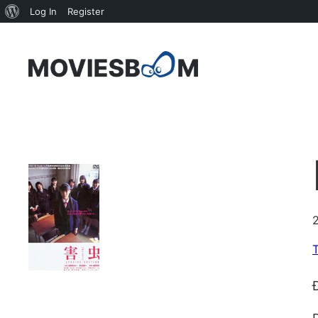
About
Log In
Register
WordPress
Skip
to
content
T