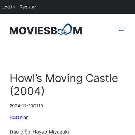
Log In
Register
Skip
to
content
Howl’s Moving Castle
(2004)
2004-11-20
G
119
Hoạt hình
Đạo diễn
Hayao Miyazaki