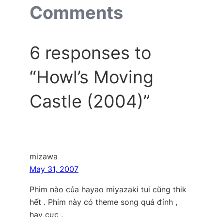
Comments
6 responses to
“Howl’s Moving
Castle (2004)”
mizawa
May 31, 2007
Phim nào của hayao miyazaki tui cũng thik
hết . Phim này có theme song quá đỉnh ,
hay cực .