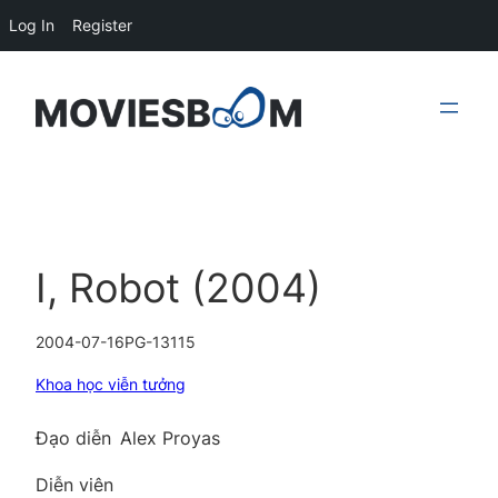
Log In
Register
Skip
to
content
I, Robot (2004)
2004-07-16
PG-13
115
Khoa học viễn tưởng
Đạo diễn
Alex Proyas
Diễn viên