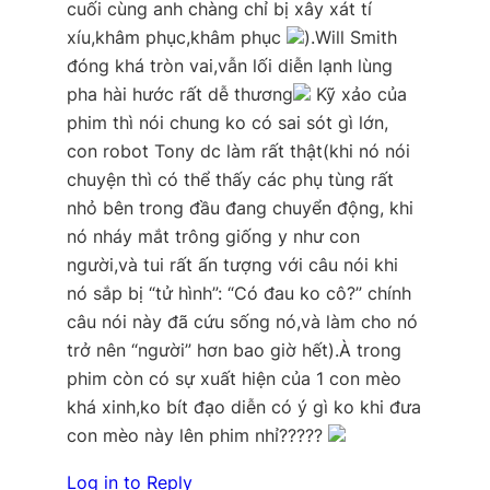
cuối cùng anh chàng chỉ bị xây xát tí
xíu,khâm phục,khâm phục
).Will Smith
đóng khá tròn vai,vẫn lối diễn lạnh lùng
pha hài hước rất dễ thương
Kỹ xảo của
phim thì nói chung ko có sai sót gì lớn,
con robot Tony dc làm rất thật(khi nó nói
chuyện thì có thể thấy các phụ tùng rất
nhỏ bên trong đầu đang chuyển động, khi
nó nháy mắt trông giống y như con
người,và tui rất ấn tượng với câu nói khi
nó sắp bị “tử hình”: “Có đau ko cô?” chính
câu nói này đã cứu sống nó,và làm cho nó
trở nên “người” hơn bao giờ hết).À trong
phim còn có sự xuất hiện của 1 con mèo
khá xinh,ko bít đạo diễn có ý gì ko khi đưa
con mèo này lên phim nhỉ?????
Log in to Reply