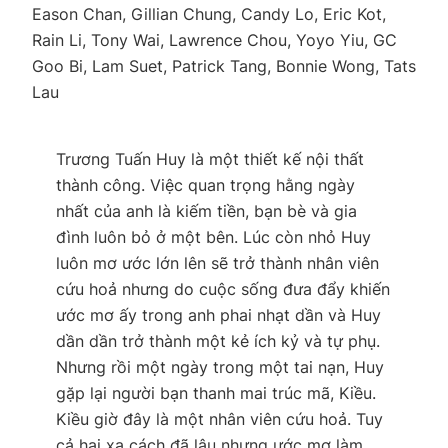
Eason Chan, Gillian Chung, Candy Lo, Eric Kot,
Rain Li, Tony Wai, Lawrence Chou, Yoyo Yiu, GC
Goo Bi, Lam Suet, Patrick Tang, Bonnie Wong, Tats
Lau
Trương Tuấn Huy là một thiết kế nội thất
thành công. Việc quan trọng hằng ngày
nhất của anh là kiếm tiền, bạn bè và gia
đình luôn bỏ ở một bên. Lúc còn nhỏ Huy
luôn mơ ước lớn lên sẽ trở thành nhân viên
cứu hoả nhưng do cuộc sống đưa đẩy khiến
ước mơ ấy trong anh phai nhạt dần và Huy
dần dần trở thành một kẻ ích kỷ và tự phụ.
Nhưng rồi một ngày trong một tai nạn, Huy
gặp lại người bạn thanh mai trúc mã, Kiều.
Kiều giờ đây là một nhân viên cứu hoả. Tuy
cả hai xa cách đã lâu nhưng ước mơ làm