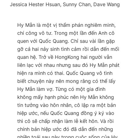
Jessica Hester Hsuan, Sunny Chan, Dave Wang
Hy Mẫn là một vị thẩm phán nghiêm minh,
chí công vô tư. Trong một lần đến Anh cô
quen với Quốc Quang. Chỉ sau vài lần gặp
gỡ cả hai nảy sinh tình cảm rồi dẫn đến mối
quan hệ. Trở về HongKong hai người vẫn
liên lạc với nhau nhưng sau đó Hy Mẫn phát
hiện ra mình có thai. Quốc Quang vô tình
biết chuyện này nên mong rằng có thể lấy
Hy Mẫn làm vợ. Từng có một gia đình
không mấy hạnh phúc nên Hy Mẫn không
tin tưởng vào hôn nhân, cô lập ra một bản
hiệp ước, nếu Quốc Quang đồng ý ký vào
thì cô sẽ chấp nhận làm lễ kết hôn. Và rồi
chính bản hiệp ước đó đã dẫn đến những
phiền toái sau này trong cuộc sống của Hy