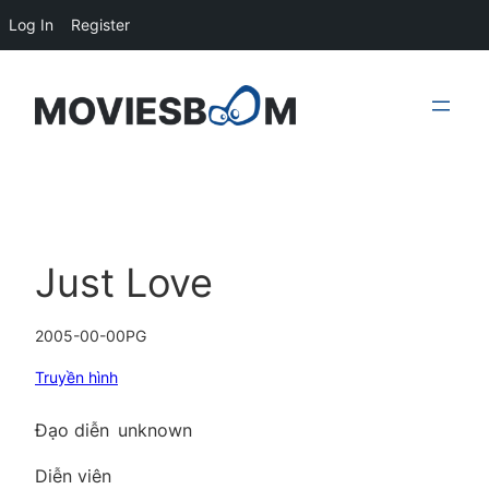
Log In
Register
Skip
to
content
Just Love
2005-00-00
PG
Truyền hình
Đạo diễn
unknown
Diễn viên