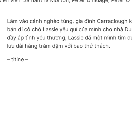
Diễn viên
Samantha Morton, Peter Dinklage, Peter O
Lâm vào cảnh nghèo túng, gia đình Carraclough k
bán đi cô chó Lassie yêu quí của mình cho nhà Duk
đầy ắp tình yêu thương, Lassie đã một mình tìm đ
lưu dài hàng trăm dặm với bao thử thách.
– titine –