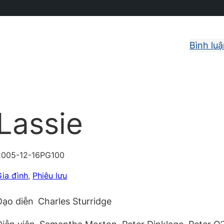
Bình lu
Lassie
2005-12-16
PG
100
ia đình
, 
Phiêu lưu
Đạo diễn
Charles Sturridge