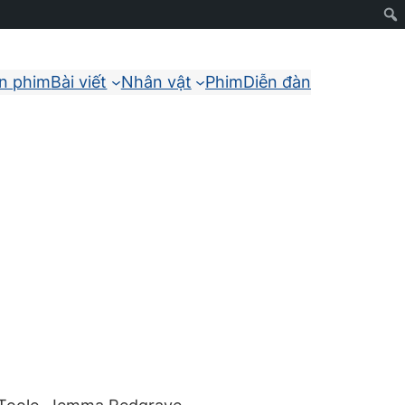
ận phim
Bài viết
Nhân vật
Phim
Diễn đàn