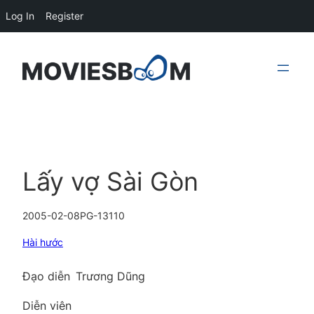
Log In
Register
Skip
to
content
Lấy vợ Sài Gòn
2005-02-08
PG-13
110
Hài hước
Đạo diễn
Trương Dũng
Diễn viên