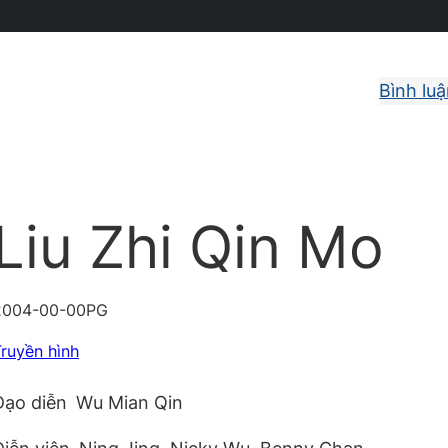
Bình lu
Liu Zhi Qin Mo
2004-00-00
PG
ruyền hình
Đạo diễn
Wu Mian Qin