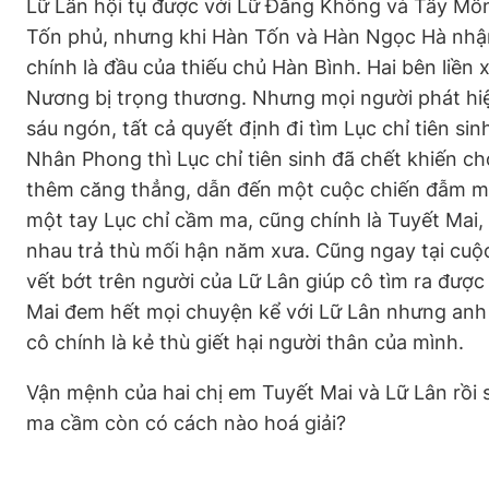
Lữ Lân hội tụ được với Lữ Đằng Không và Tây Môn
Tốn phủ, nhưng khi Hàn Tốn và Hàn Ngọc Hà nhận 
chính là đầu của thiếu chủ Hàn Bình. Hai bên liền
Nương bị trọng thương. Nhưng mọi người phát h
sáu ngón, tất cả quyết định đi tìm Lục chỉ tiên sinh
Nhân Phong thì Lục chỉ tiên sinh đã chết khiến 
thêm căng thẳng, dẫn đến một cuộc chiến đẫm máu
một tay Lục chỉ cầm ma, cũng chính là Tuyết Mai, 
nhau trả thù mối hận năm xưa. Cũng ngay tại cuộc
vết bớt trên người của Lữ Lân giúp cô tìm ra được
Mai đem hết mọi chuyện kể với Lữ Lân nhưng anh 
cô chính là kẻ thù giết hại người thân của mình.
Vận mệnh của hai chị em Tuyết Mai và Lữ Lân rồi s
ma cầm còn có cách nào hoá giải?