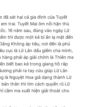
 đã sát hại cả gia đình của Tuyết
 em trai. Tuyết Mai ôm nỗi hận thù
cốc. 16 năm sau, đúng vào ngày Lữ
iếm thì được một kẻ bí ẩn lạ mặt đến
Đằng Không áp tiêu, nơi đến là phủ
êu cục là Lữ Lân dấu giếm cha mình,
hàng phải áp giải chính là Thiên ma
hiến biết bao kẻ trong giang hồ rắp
ương phải ra tay cứu giúp Lữ Lân
cung là Nguyệt Hoa giả dạng thành Lữ
ó bản thân thì tìm cách quyến rũ Lữ
hỉ cầm ma xuất hiện giải thoát cho