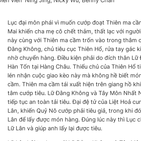
Diễn viên
Ning Jing, Nicky Wu, Benny Chan
Lục đại môn phái vì muốn cướp đoạt Thiên ma cầm
Mai khiến cha mẹ cô chết thảm, thất lạc với người
này cùng với Thiên ma cầm trốn vào trong thâm 
Đằng Không, chủ tiêu cục Thiên Hổ, rửa tay gác k
nhờ chuyển hàng. Điều kiện phải do đích thân Lữ 
Hàn Tốn tại Hàng Châu. Thiếu chủ của Thiên Hổ ti
lén nhận cuộc giao kèo này mà không hề biết món 
cầm. Thiên ma cầm tái xuất hiện trên giang hồ k
tâm cướp tiêu. Lữ Đằng Không và Tây Môn Nhất N
tiếp tục an toàn tải tiêu. Đại đệ tử của Liệt Hoả 
Lân, khiến Quỷ Nô cướp phải tiêu giả, trong khi đ
Lân để lấy được món hàng. Đúng lúc này thì Lục c
Lữ Lân và giúp anh lấy lại được tiêu.