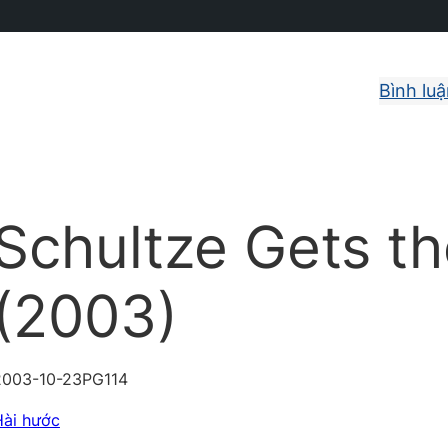
Bình lu
Schultze Gets th
(2003)
2003-10-23
PG
114
Hài hước