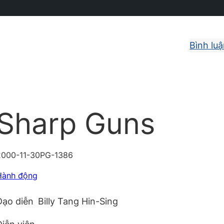
Bình lu
Sharp Guns
2000-11-30
PG-13
86
Hành động
Đạo diễn
Billy Tang Hin-Sing