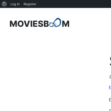
About
Log In
Register
WordPress
Skip
to
content