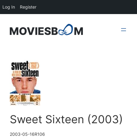
Log In
Register
Skip
to
content
Sweet Sixteen (2003)
2003-05-16
R
106