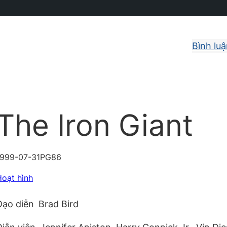
Bình lu
The Iron Giant
1999-07-31
PG
86
Hoạt hình
Đạo diễn
Brad Bird