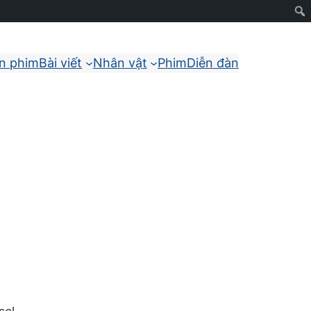
ận phim
Bài viết
Nhân vật
Phim
Diễn đàn