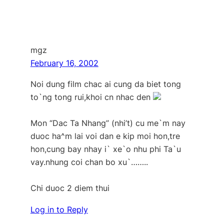
mgz
February 16, 2002
Noi dung film chac ai cung da biet tong
to`ng tong rui,khoi cn nhac den
Mon “Dac Ta Nhang” (nhi’t) cu me`m nay
duoc ha^m lai voi dan e kip moi hon,tre
hon,cung bay nhay i` xe`o nhu phi Ta`u
vay.nhung coi chan bo xu`……..
Chi duoc 2 diem thui
Log in to Reply