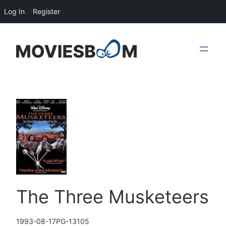
Log In
Register
Skip
to
content
The Three Musketeers
1993-08-17
PG-13
105