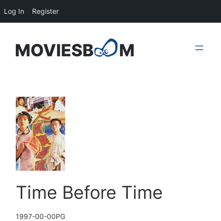
Log In
Register
Skip
to
content
Time Before Time
1997-00-00
PG