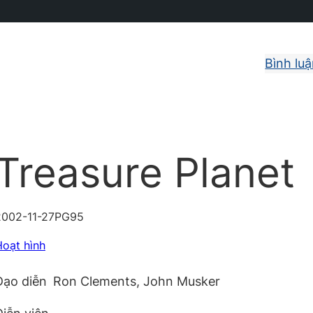
Bình lu
Treasure Planet
2002-11-27
PG
95
Hoạt hình
Đạo diễn
Ron Clements, John Musker