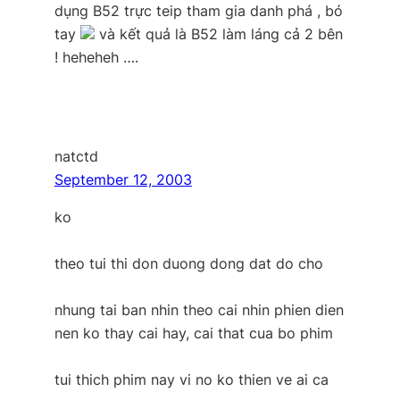
dụng B52 trực teip tham gia danh phá , bó
tay
và kết quả là B52 làm láng cả 2 bên
! heheheh ….
natctd
September 12, 2003
ko
theo tui thi don duong dong dat do cho
nhung tai ban nhin theo cai nhin phien dien
nen ko thay cai hay, cai that cua bo phim
tui thich phim nay vi no ko thien ve ai ca