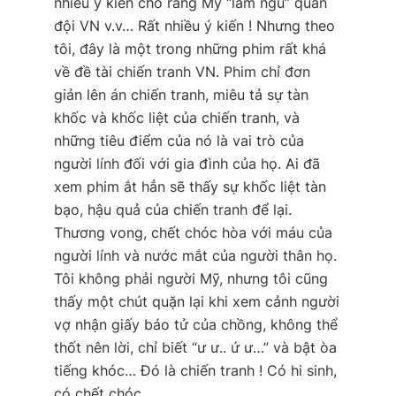
nhiều ý kiến cho rằng Mỹ “làm ngu” quân
đội VN v.v… Rất nhiều ý kiến ! Nhưng theo
tôi, đây là một trong những phim rất khá
về đề tài chiến tranh VN. Phim chỉ đơn
giản lên án chiến tranh, miêu tả sự tàn
khốc và khốc liệt của chiến tranh, và
những tiêu điểm của nó là vai trò của
người lính đối với gia đình của họ. Ai đã
xem phim ắt hẳn sẽ thấy sự khốc liệt tàn
bạo, hậu quả của chiến tranh để lại.
Thương vong, chết chóc hòa với máu của
người lính và nước mắt của người thân họ.
Tôi không phải người Mỹ, nhưng tôi cũng
thấy một chút quặn lại khi xem cảnh người
vợ nhận giấy báo tử của chồng, không thể
thốt nên lời, chỉ biết “ư ư.. ứ ư…” và bật òa
tiếng khóc… Đó là chiến tranh ! Có hi sinh,
có chết chóc.