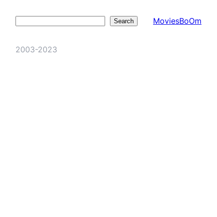
MoviesBoOm
Search
Search
2003-2023