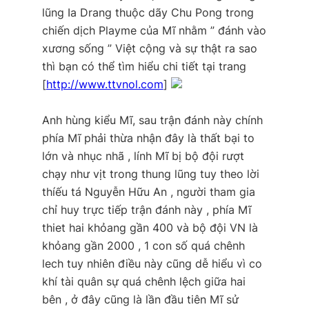
lũng Ia Drang thuộc dãy Chu Pong trong
chiến dịch Playme của Mĩ nhằm ” đánh vào
xương sống ” Việt cộng và sự thật ra sao
thì bạn có thể tìm hiểu chi tiết tại trang
[
http://www.ttvnol.com
]
Anh hùng kiểu Mĩ, sau trận đánh này chính
phía Mĩ phải thừa nhận đây là thất bại to
lớn và nhục nhã , lính Mĩ bị bộ đội rượt
chạy như vịt trong thung lũng tuy theo lời
thíếu tá Nguyễn Hữu An , người tham gia
chỉ huy trực tiếp trận đánh này , phía Mĩ
thiet hai khỏang gần 400 và bộ đội VN là
khỏang gần 2000 , 1 con số quá chênh
lech tuy nhiên điều này cũng dễ hiểu vì co
khí tài quân sự quá chênh lệch giữa hai
bên , ở đây cũng là lần đầu tiên Mĩ sử