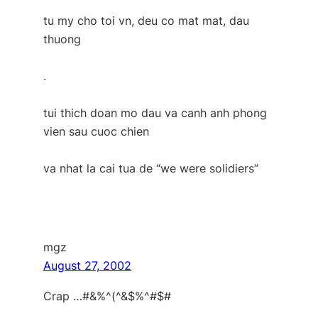
tu my cho toi vn, deu co mat mat, dau
thuong
.
tui thich doan mo dau va canh anh phong
vien sau cuoc chien
va nhat la cai tua de “we were solidiers”
mgz
August 27, 2002
Crap …#&%^(^&$%^#$#