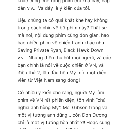
khác cũng cho rằng phim coi khá hay, hấp
dẫn v.v… Và đây là ý kiến của tôi.
Liệu chúng ta có quá khắt khe hay không
trong cách nhìn về bộ phim này? Thật sự
mà nói, nội dung phim cũng đơn giản, hao
hao nhiều phim về chiến tranh khác như
Saving Private Ryan, Black Hawk Down
v.v… Nhưng điều thu hút mọi người, và các
bạn chính là nói về cuộc chiến ở VN, và
điều thứ 2, lần đầu tiên Mỹ mời một diễn
viên từ Việt Nam sang đóng!
Có nhiều ý kiến cho rằng, người Mỹ làm
phim về VN rất phiến diện, tôn vinh “chủ
nghĩa anh hùng Mỹ”. Mel Gibson trong vai
một vị tướng anh dũng… còn Đơn Dương
chỉ là một vị tướng hèn nhát ?!! Hoặc cũng