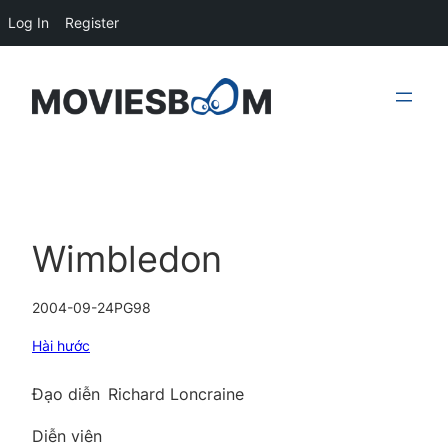
Log In
Register
Skip
to
content
Wimbledon
2004-09-24
PG
98
Hài hước
Đạo diễn
Richard Loncraine
Diễn viên